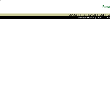
Retu
USA Gov
|
No Fear Act
|
DOI
|
Di
Privacy Policy
|
FOIA
|
Ki