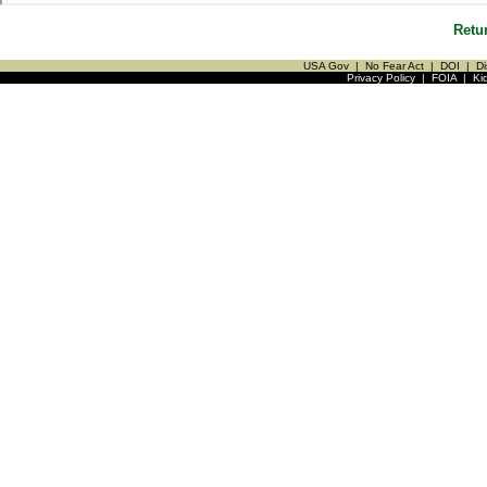
Retu
USA Gov
|
No Fear Act
|
DOI
|
Di
Privacy Policy
|
FOIA
|
Ki