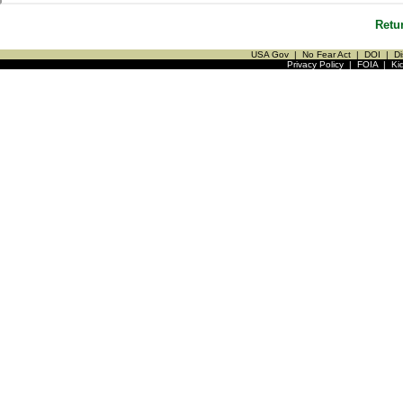
Retu
USA Gov
|
No Fear Act
|
DOI
|
Di
Privacy Policy
|
FOIA
|
Ki