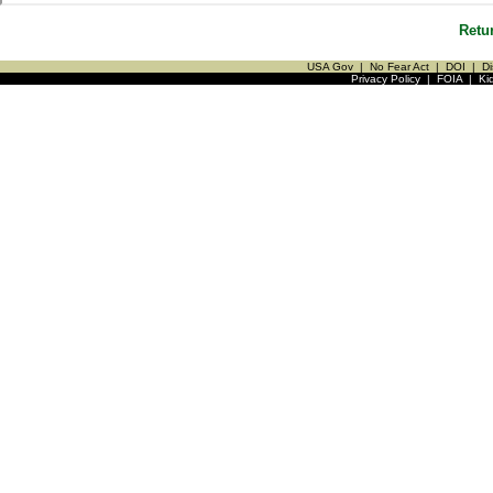
Retu
USA Gov
|
No Fear Act
|
DOI
|
Di
Privacy Policy
|
FOIA
|
Ki