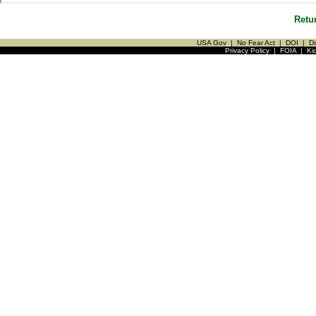
Retu
USA Gov
|
No Fear Act
|
DOI
|
Di
Privacy Policy
|
FOIA
|
Ki