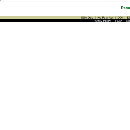
Retu
USA Gov
|
No Fear Act
|
DOI
|
Di
Privacy Policy
|
FOIA
|
Ki