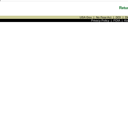
Retu
USA Gov
|
No Fear Act
|
DOI
|
Di
Privacy Policy
|
FOIA
|
Ki