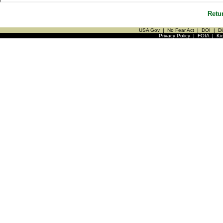
Retu
USA Gov
|
No Fear Act
|
DOI
|
Di
Privacy Policy
|
FOIA
|
Ki