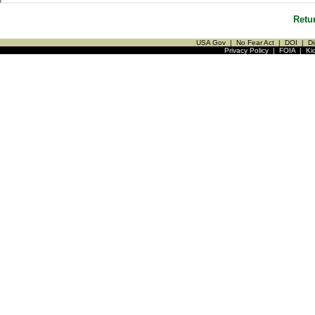
Retu
USA Gov
|
No Fear Act
|
DOI
|
Di
Privacy Policy
|
FOIA
|
Ki