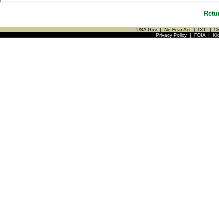
Retu
USA Gov
|
No Fear Act
|
DOI
|
Di
Privacy Policy
|
FOIA
|
Ki