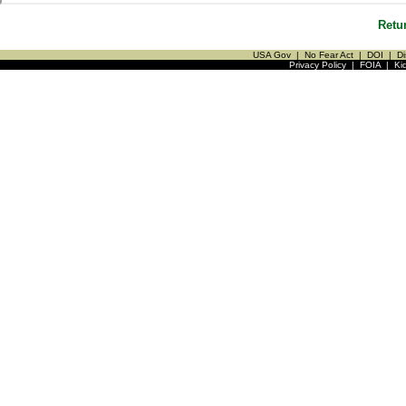
Retu
USA Gov
|
No Fear Act
|
DOI
|
Di
Privacy Policy
|
FOIA
|
Ki