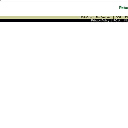
Retu
USA Gov
|
No Fear Act
|
DOI
|
Di
Privacy Policy
|
FOIA
|
Ki