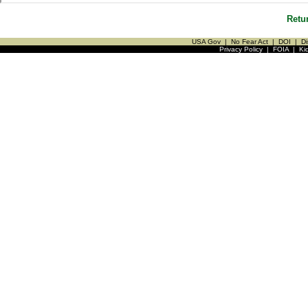
Retu
USA Gov
|
No Fear Act
|
DOI
|
Di
Privacy Policy
|
FOIA
|
Ki