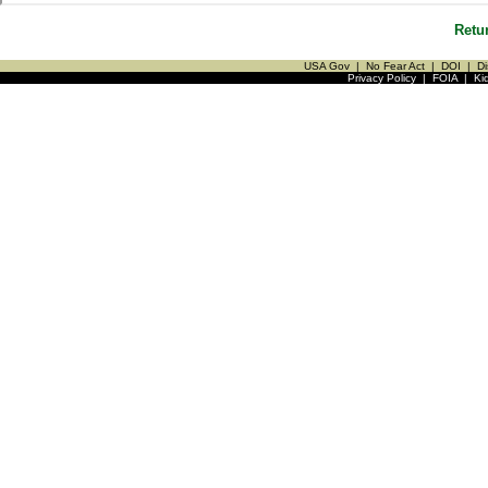
Retu
USA Gov
|
No Fear Act
|
DOI
|
Di
Privacy Policy
|
FOIA
|
Ki