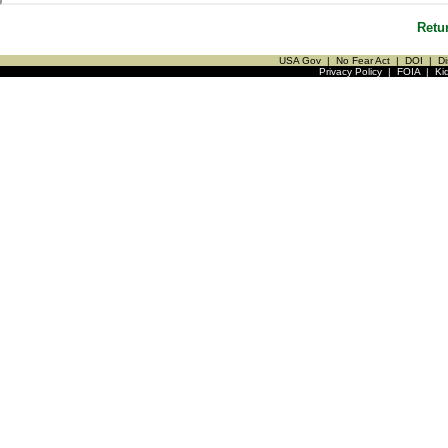
Retu
USA Gov
|
No Fear Act
|
DOI
|
Di
Privacy Policy
|
FOIA
|
Ki