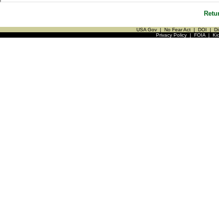
Retu
USA Gov
|
No Fear Act
|
DOI
|
Di
Privacy Policy
|
FOIA
|
Ki