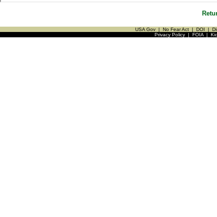
Retu
USA Gov
|
No Fear Act
|
DOI
|
Di
Privacy Policy
|
FOIA
|
Ki