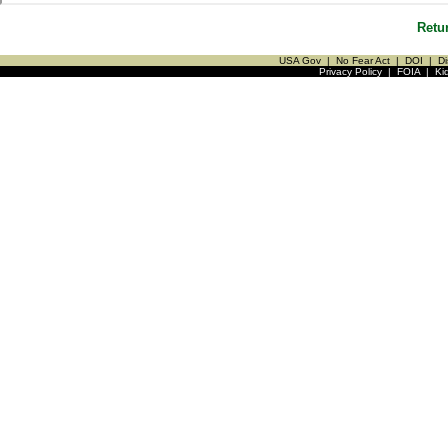
Retu
USA Gov
|
No Fear Act
|
DOI
|
Di
Privacy Policy
|
FOIA
|
Ki