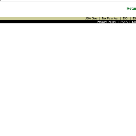
Retu
USA Gov
|
No Fear Act
|
DOI
|
Di
Privacy Policy
|
FOIA
|
Ki