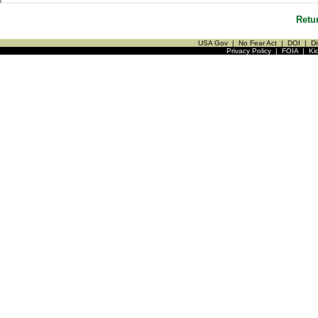
Retu
USA Gov
|
No Fear Act
|
DOI
|
Di
Privacy Policy
|
FOIA
|
Ki