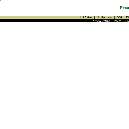
Retu
USA Gov
|
No Fear Act
|
DOI
|
Di
Privacy Policy
|
FOIA
|
Ki