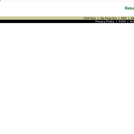
Retu
USA Gov
|
No Fear Act
|
DOI
|
Di
Privacy Policy
|
FOIA
|
Ki