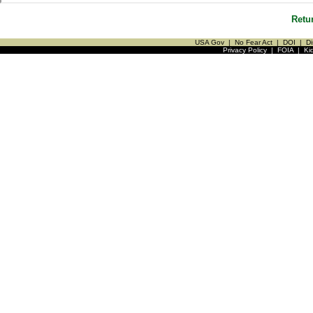
Retu
USA Gov
|
No Fear Act
|
DOI
|
Di
Privacy Policy
|
FOIA
|
Ki