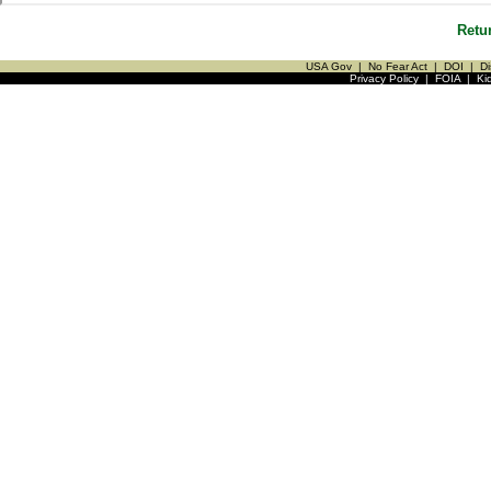
Retu
USA Gov
|
No Fear Act
|
DOI
|
Di
Privacy Policy
|
FOIA
|
Ki