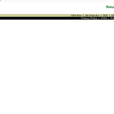
Retu
USA Gov
|
No Fear Act
|
DOI
|
Di
Privacy Policy
|
FOIA
|
Ki