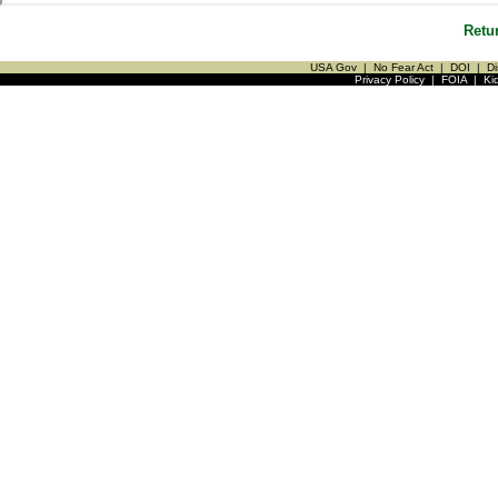
Retu
USA Gov
|
No Fear Act
|
DOI
|
Di
Privacy Policy
|
FOIA
|
Ki