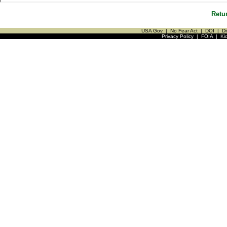
Retu
USA Gov
|
No Fear Act
|
DOI
|
Di
Privacy Policy
|
FOIA
|
Ki