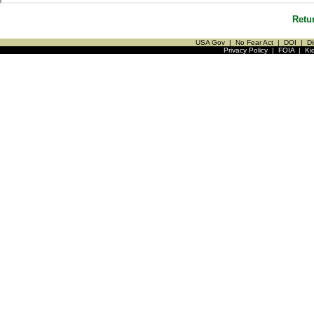
Retu
USA Gov
|
No Fear Act
|
DOI
|
Di
Privacy Policy
|
FOIA
|
Ki