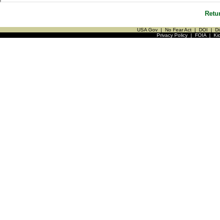
Retu
USA Gov
|
No Fear Act
|
DOI
|
Di
Privacy Policy
|
FOIA
|
Ki