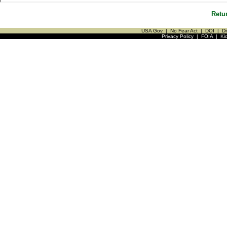
Retu
USA Gov
|
No Fear Act
|
DOI
|
Di
Privacy Policy
|
FOIA
|
Ki