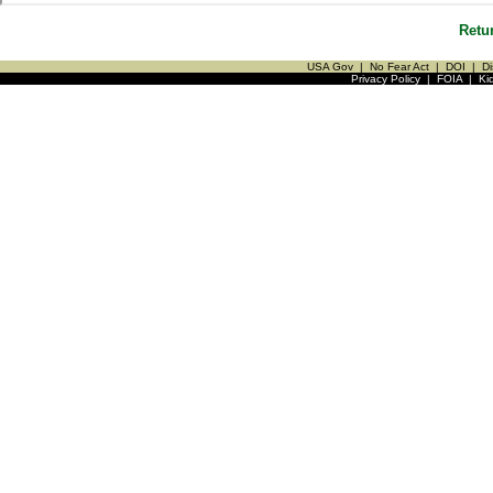
Retu
USA Gov
|
No Fear Act
|
DOI
|
Di
Privacy Policy
|
FOIA
|
Ki