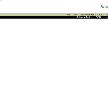
Retu
USA Gov
|
No Fear Act
|
DOI
|
Di
Privacy Policy
|
FOIA
|
Ki