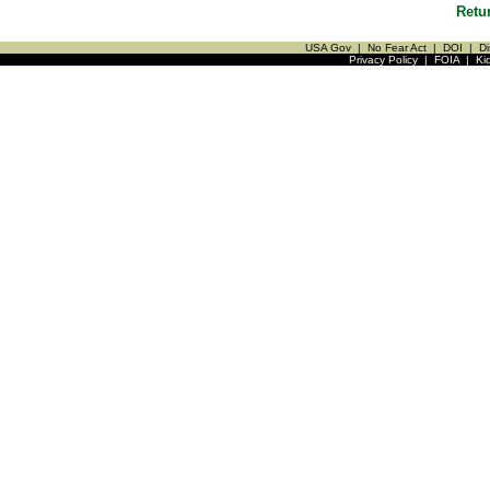
Retu
USA Gov
|
No Fear Act
|
DOI
|
Di
Privacy Policy
|
FOIA
|
Ki