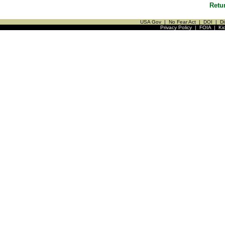
Retu
USA Gov
|
No Fear Act
|
DOI
|
Di
Privacy Policy
|
FOIA
|
Ki