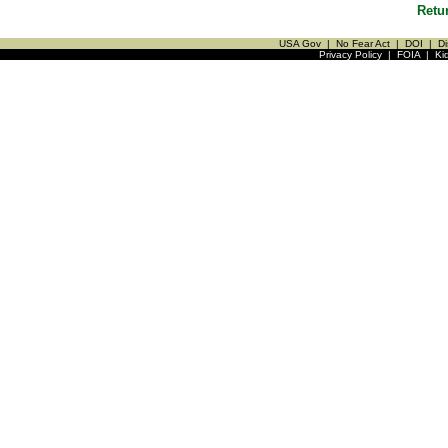
Retu
USA Gov
|
No Fear Act
|
DOI
|
Di
Privacy Policy
|
FOIA
|
Ki