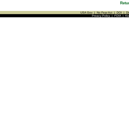
Retu
USA Gov
|
No Fear Act
|
DOI
|
Di
Privacy Policy
|
FOIA
|
Ki