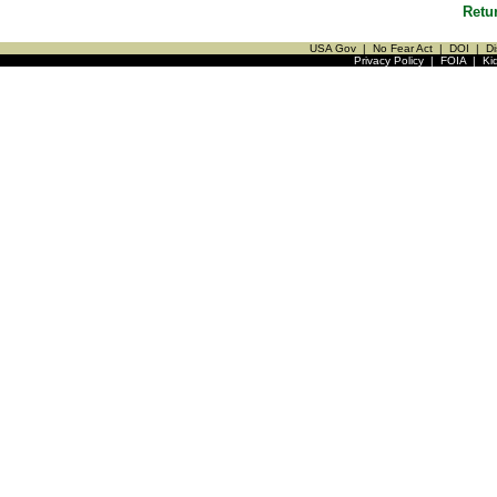
Retu
USA Gov
|
No Fear Act
|
DOI
|
Di
Privacy Policy
|
FOIA
|
Ki