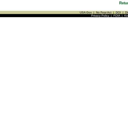
Retu
USA Gov
|
No Fear Act
|
DOI
|
Di
Privacy Policy
|
FOIA
|
Ki