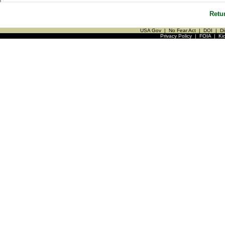
Retu
USA Gov
|
No Fear Act
|
DOI
|
Di
Privacy Policy
|
FOIA
|
Ki