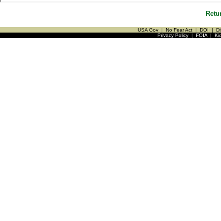
Retu
USA Gov
|
No Fear Act
|
DOI
|
Di
Privacy Policy
|
FOIA
|
Ki