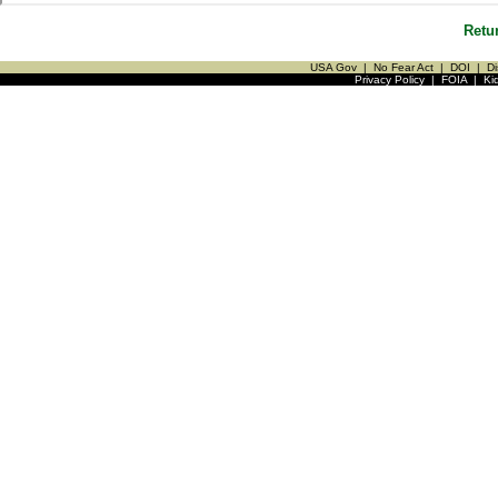
Retu
USA Gov
|
No Fear Act
|
DOI
|
Di
Privacy Policy
|
FOIA
|
Ki