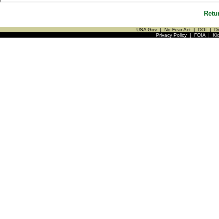
Retu
USA Gov
|
No Fear Act
|
DOI
|
Di
Privacy Policy
|
FOIA
|
Ki