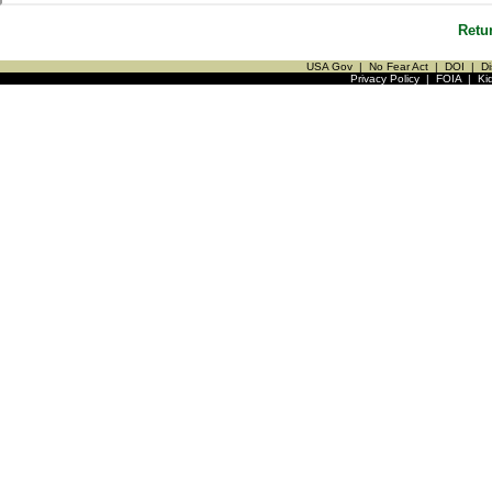
Retu
USA Gov
|
No Fear Act
|
DOI
|
Di
Privacy Policy
|
FOIA
|
Ki