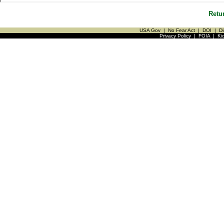
Retu
USA Gov
|
No Fear Act
|
DOI
|
Di
Privacy Policy
|
FOIA
|
Ki