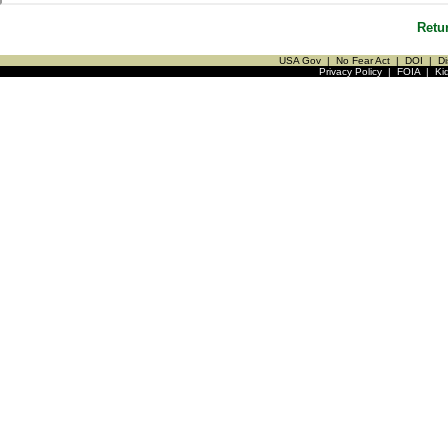
Retu
USA Gov
|
No Fear Act
|
DOI
|
Di
Privacy Policy
|
FOIA
|
Ki