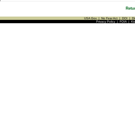
Retu
USA Gov
|
No Fear Act
|
DOI
|
Di
Privacy Policy
|
FOIA
|
Ki