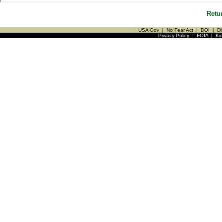
Retu
USA Gov
|
No Fear Act
|
DOI
|
Di
Privacy Policy
|
FOIA
|
Ki