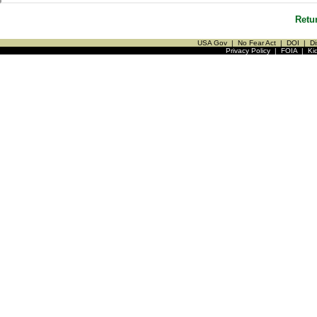
Retu
USA Gov
|
No Fear Act
|
DOI
|
Di
Privacy Policy
|
FOIA
|
Ki