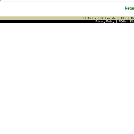
Retu
USA Gov
|
No Fear Act
|
DOI
|
Di
Privacy Policy
|
FOIA
|
Ki