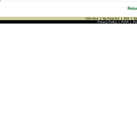
Retu
USA Gov
|
No Fear Act
|
DOI
|
Di
Privacy Policy
|
FOIA
|
Ki